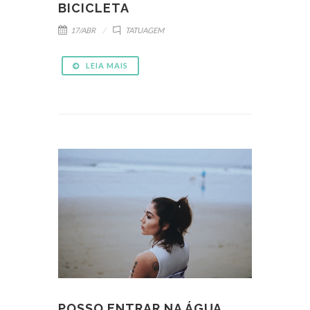
BICICLETA
17/ABR
TATUAGEM
LEIA MAIS
POSSO ENTRAR NA ÁGUA